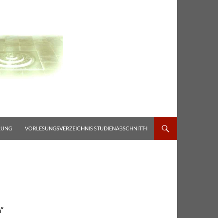
RUNG
VORLESUNGSVERZEICHNIS STUDIENABSCHNITT-I
“