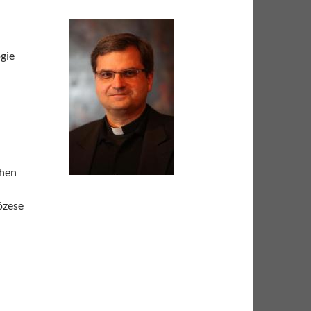
gie
chen
özese