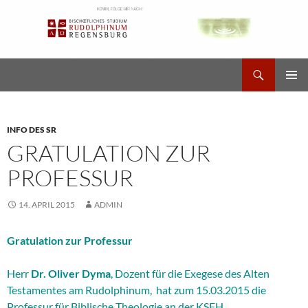
Zum
Inhalt
springen
Suchen
Studium Rudolphinum
PRIMÄR
MENÜ
INFO DES SR
GRATULATION ZUR
PROFESSUR
14. APRIL 2015
ADMIN
Gratulation zur Professur
Herr
Dr. Oliver Dyma
, Dozent für die Exegese des Alten
Testamentes am Rudolphinum, hat zum 15.03.2015 die
Professur für Biblische Theologie an der KSFH